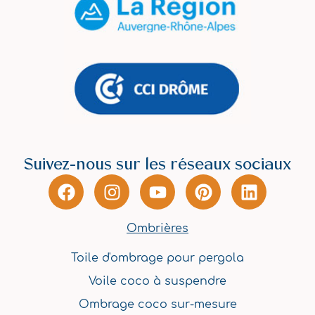
Suivez-nous sur les réseaux sociaux
F
I
Y
P
L
a
n
o
i
i
c
s
u
n
n
Ombrières
e
t
t
t
k
b
a
u
e
e
Toile d'ombrage pour pergola
o
g
b
r
d
Voile coco à suspendre
o
r
e
e
i
k
a
s
n
Ombrage coco sur-mesure