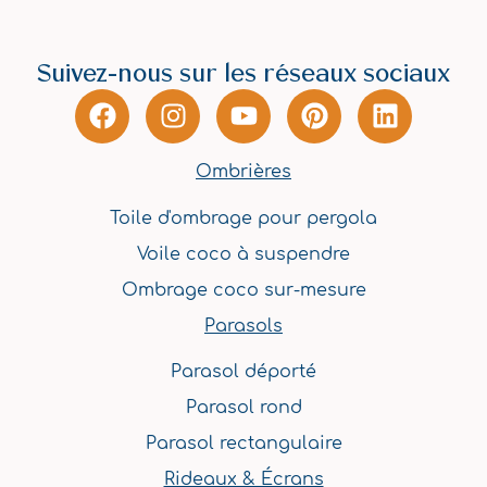
Suivez-nous sur les réseaux sociaux
F
I
Y
P
L
a
n
o
i
i
c
s
u
n
n
Ombrières
e
t
t
t
k
b
a
u
e
e
Toile d'ombrage pour pergola
o
g
b
r
d
Voile coco à suspendre
o
r
e
e
i
k
a
s
n
Ombrage coco sur-mesure
m
t
Parasols
Parasol déporté
Parasol rond
Parasol rectangulaire
Rideaux & Écrans