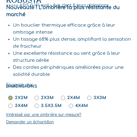
ROBUSTA
⭐⭐⭐⭐⭐ 4,9/5 (1 141 avis) –
Avis client & leurs réalisations
Nouveauté ! L’ombrière la plus résistante du
marché
Un bouclier thermique efficace grâce à leur
ombrage intense
Un tissage 68% plus dense, amplifiant la sensation
de fraicheur
Une excellente résistance au vent grâce à leur
structure aérée
Des cordes périphériques améliorées pour une
solidité durable
En savoir plus
DIMENSIONS
QUANTITÉ
DE
2X2M
2X3M
2X4M
3X3M
VOILE
3X4M
3.5X3.5M
4X4M
D'OMBRAGE
Intéressé par une ombrière sur-mesure?
À
SUSPENDRE
Demander un échantillon
4
POINTS