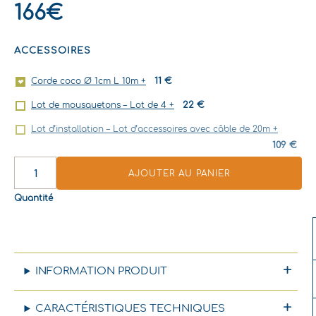
166
€
D'ATTACHE
-
COCO
ACCESSOIRES
ROBUSTA
11
€
Corde coco Ø 1cm L 10m
+
22
€
Lot de mousquetons – Lot de 4
+
Lot d’installation – Lot d’accessoires avec câble de 20m
+
109
€
AJOUTER AU PANIER
Quantité
INFORMATION PRODUIT
CARACTÉRISTIQUES TECHNIQUES