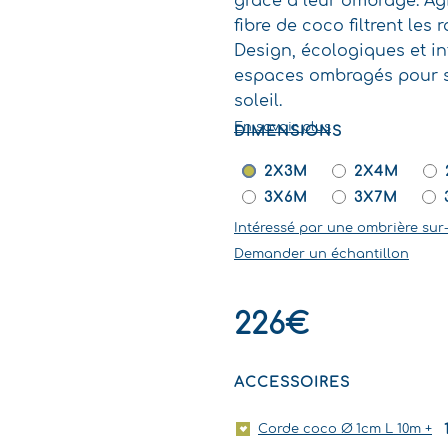
grâce à leur ombrage. Ag
fibre de coco filtrent les
Design, écologiques et in
espaces ombragés pour su
soleil.
En savoir plus
DIMENSIONS
QUANTITÉ
DE
2X3M
2X4M
VOILE
3X6M
3X7M
D'OMBRAGE
Intéressé par une ombrière sur
À
Demander un échantillon
SUSPENDRE
MULTIPOINTS
D'ATTACHE
226
€
-
COCO
ACCESSOIRES
CLASSIQUE
Corde coco Ø 1cm L 10m
+