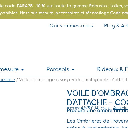
le code PARA25. -10 % sur toute la gamme Robusta :
toiles
,
v
isponibles. Hors sur-mesure, accessoires et réentoilage Code n
Qui sommes-nous
Blog & Ac
Ouvrir Sur-mesure
Ouvrir Parasols
-mesure
Parasols
Rideaux & 
pendre
/ Voile d’ombrage à suspendre multipoints d’attac
VOILE D’OMBRA
D’ATTACHE – C
⭐⭐⭐⭐⭐ 4,9/5 (1 141 avis) –
Avis cli
Procure une ombre nature
Les Ombrières de Provenc