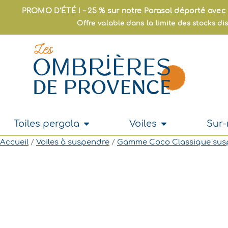
Aller
PROMO D’ÉTÉ ! – 25 % sur notre
Parasol déporté
avec 
au
Offre valable dans la limite des stocks d
contenu
Ouvrir Toiles pergola
Ouvrir Voiles
Toiles pergola
Voiles
Sur
Accueil
/
Voiles à suspendre
/
Gamme Coco Classique sus