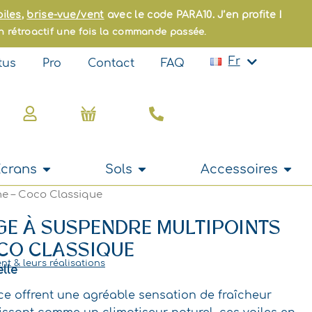
En
oiles
,
brise-vue/vent
avec le code PARA10. J’en profite !
Es
on rétroactif une fois la commande passée.
It
Pt
Fr
tus
Pro
Contact
FAQ
Nl
Panier
Ouvrir Rideaux & Écrans
Ouvrir Sols
Ouvri
Écrans
Sols
Accessoires
he – Coco Classique
GE À SUSPENDRE MULTIPOINTS
OCO CLASSIQUE
ent & leurs réalisations
lle
e offrent une agréable sensation de fraîcheur