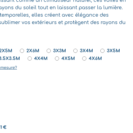
issant comme un climatiseur naturel, ces voiles en
 rayons du soleil tout en laissant passer la lumière.
temporelles, elles créent avec élégance des
blimer vos extérieurs et protègent des rayons du
2X5M
2X6M
3X3M
3X4M
3X5M
3.5X3.5M
4X4M
4X5M
4X6M
-mesure?
11
€