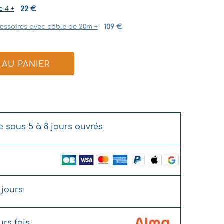
e 4
+
22
€
ccessoires avec câble de 20m
+
109
€
AU PANIER
e sous 5 à 8 jours ouvrés
 jours
rs fois