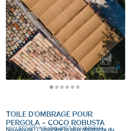
TOILE D’OMBRAGE POUR
PERGOLA – COCO ROBUSTA
⭐⭐⭐⭐⭐ 4,9/5 (1 141 avis) –
Avis client & leurs réalisations
Nouveauté ! L’ombrière la plus résistante du