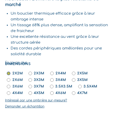
marché
Un bouclier thermique efficace grâce à leur
ombrage intense
Un tissage 68% plus dense, amplifiant la sensation
de fraicheur
Une excellente résistance au vent grâce à leur
structure aérée
Des cordes périphériques améliorées pour une
solidité durable
En savoir plus
DIMENSIONS
QUANTITÉ
DE
2X2M
2X3M
2X4M
2X5M
TOILE
2X6M
3X3M
3X4M
3X5M
D'OMBRAGE
3X6M
3X7M
3.5X3.5M
3.5X4M
POUR
4X4M
4X5M
4X6M
4X7M
PERGOLA
-
Intéressé par une ombrière sur-mesure?
COCO
Demander un échantillon
ROBUSTA