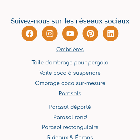
Suivez-nous sur les réseaux sociaux
F
I
Y
P
L
a
n
o
i
i
c
s
u
n
n
Ombrières
e
t
t
t
k
b
a
u
e
e
Toile d'ombrage pour pergola
o
g
b
r
d
Voile coco à suspendre
o
r
e
e
i
k
a
s
n
Ombrage coco sur-mesure
m
t
Parasols
Parasol déporté
Parasol rond
Parasol rectangulaire
Rideaux & Écrans