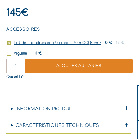
145
€
ACCESSOIRES
Le
Le
0
€
13
€
Lot de 2 bobines corde coco L 20m Ø 0,5cm
+
prix
prix
11
€
Aiguille
+
initial
actuel
était :
est :
AJOUTER AU PANIER
13 €.
0 €.
Quantité
INFORMATION PRODUIT
CARACTERISTIQUES TECHNIQUES