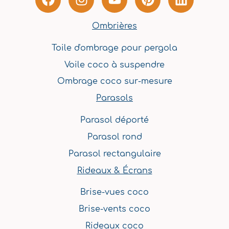
a
n
o
i
i
c
s
u
n
n
Ombrières
e
t
t
t
k
b
a
u
e
e
Toile d'ombrage pour pergola
o
g
b
r
d
Voile coco à suspendre
o
r
e
e
i
k
a
s
n
Ombrage coco sur-mesure
m
t
Parasols
Parasol déporté
Parasol rond
Parasol rectangulaire
Rideaux & Écrans
Brise-vues coco
Brise-vents coco
Rideaux coco