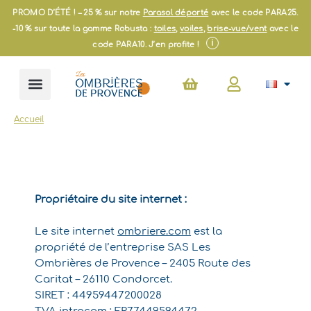
Aller
PROMO D’ÉTÉ ! – 25 % sur notre
Parasol déporté
avec le code PARA25.
au
-10 % sur toute la gamme Robusta :
toiles
,
voiles
,
brise-vue/vent
avec le
contenu
i
code PARA10. J’en profite !
Panier
Accueil
Propriétaire du site internet :
Le site internet
ombriere.com
est la
propriété de l’entreprise SAS Les
Ombrières de Provence – 2405 Route des
Caritat – 26110 Condorcet.
SIRET : 44959447200028