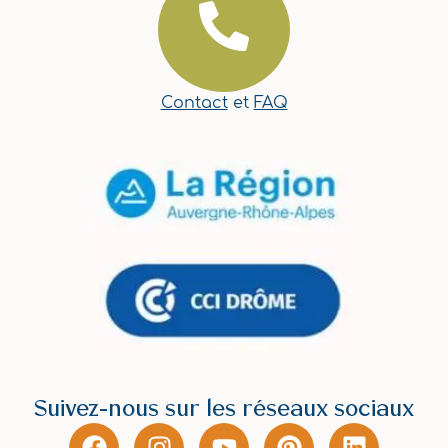
Contact
et
FAQ
Suivez-nous sur les réseaux sociaux
F
I
Y
P
L