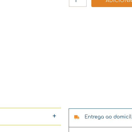
ADICION
CONJUNTO
DE
4
DEDAIS
DE
ALAMBRE
Entrega ao domicíli