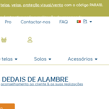
Fr
:
telas
,
velas
,
proteção visual/vento
com o código PARA10.
En
Es
ão é retroativo após a realização da encomenda.
It
Pt
Pro
Contactar-nos
FAQ
Nl
Cart
s
Open Cortinas e telas
Open Solos
Open A
 telas
Solos
Acessórios
 DEDAIS DE ALAMBRE
–
aconselhamento ao cliente & as suas realizações