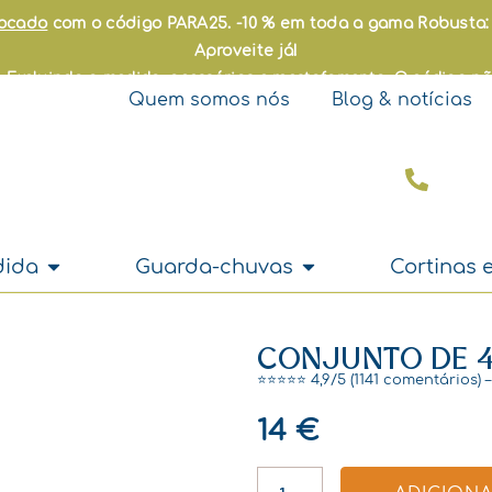
locado
com o código PARA25. -10 % em toda a gama Robusta
Aproveite já!
ck. Excluindo a medida, acessórios e reestofamento. O código n
Quem somos nós
Blog & notícias
Open A medida
Open Guarda-chuva
dida
Guarda-chuvas
Cortinas e
CONJUNTO DE 4
⭐⭐⭐⭐⭐ 4,9/5 (1141 comentários) 
14
€
QUANTIDADE
DE