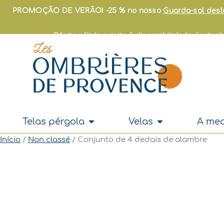
Skip
PROMOÇÃO DE VERÃO! -25 % no nosso
Guarda-sol des
to
content
Oferta válida sujeita à disponibilidade de sto
Open Telas pérgola
Open Velas
Telas pérgola
Velas
A me
Início
/
Non classé
/ Conjunto de 4 dedais de alambre