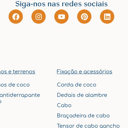
Siga-nos nas redes sociais
F
I
Y
P
L
a
n
o
i
i
c
s
u
n
n
e
t
t
t
k
b
a
u
e
e
o
g
b
r
d
o
r
e
e
i
k
a
s
n
m
t
os e terrenos
Fixação e acessórios
os de coco
Corda de coco
 antiderrapante
Dedais de alambre
o
Cabo
Braçadeira de cabo
Tensor de cabo gancho