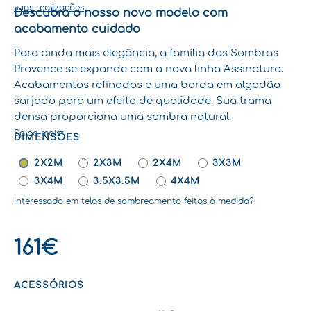
suas realizações
Descubra o nosso novo modelo com
acabamento cuidado
Para ainda mais elegância, a família das Sombras
Provence se expande com a nova linha Assinatura.
Acabamentos refinados e uma borda em algodão
sarjado para um efeito de qualidade. Sua trama
densa proporciona uma sombra natural.
Saiba mais
DIMENSÕES
QUANTIDADE
DE
2X2M
2X3M
2X4M
3X3M
VELA
3X4M
3.5X3.5M
4X4M
4
Interessado em telas de sombreamento feitas à medida?
PONTOS
DE
FIXAÇÃO
161
€
ASSINATURA
PREMIUM
ACESSÓRIOS