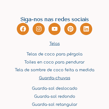
Siga-nos nas redes sociais
F
I
Y
P
L
a
n
o
i
i
c
s
u
n
n
e
t
t
t
k
Telas
b
a
u
e
e
Telas de coco para pérgola
o
g
b
r
d
o
r
e
e
i
Toiles en coco para pendurar
k
a
s
n
Tela de sombre de coco feita a medida
m
t
Guarda-chuvas
Guarda-sol deslocado
Guarda-sol redondo
Guarda-sol retangular