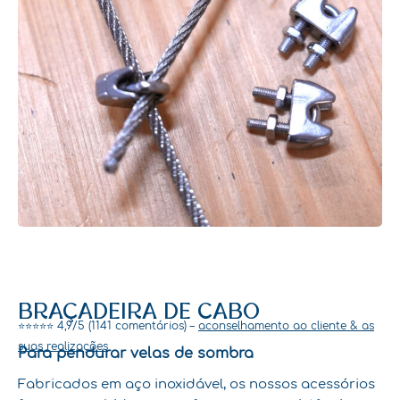
BRAÇADEIRA DE CABO
⭐⭐⭐⭐⭐ 4,9/5 (1141 comentários) –
aconselhamento ao cliente & as
suas realizações
Para pendurar velas de sombra
Fabricados em aço inoxidável, os nossos acessórios