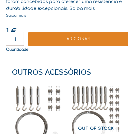
foram concebidos para oferecer uma resistência e
durabilidade excepcionais. Saiba mais
Saiba mais
1
€
QUANTIDADE
ADICIONAR
DE
BRAÇADEIRA
Quantidade
DE
CABO
OUTROS ACESSÓRIOS
OUT OF STOCK