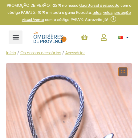
Skip
PROMOÇÃO DE VERÃO! -25 % no nosso
Guarda-sol deslocado
com o
to
código PARA25. -10 % em toda a gama Robusta:
telas
,
velas
,
proteção
content
i
visual/vento
com o código PARA10. Aproveite já!
Cart
Início
/
Os nossos acessórios
/
Acessórios