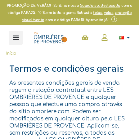
Skip
PROMOÇÃO DE VERÃO! -25 % no nosso
Guarda-sol deslocado
com o
to
código PARA25. -10 % em toda a gama Robusta:
telas
,
velas
,
proteção
content
i
visual/vento
com o código PARA10. Aproveite já!
Cart
Início
Termos e condições gerais
As presentes condições gerais de venda
regem a relação contratual entre LES
OMBRIÈRES DE PROVENCE e qualquer
pessoa que efectue uma compra através
do sítio ombriere.com. Podem ser
modificadas em qualquer altura pela LES
OMBRIÈRES DE PROVENCE. Aplicam-se,
sem restrições ou reservas, a todas as