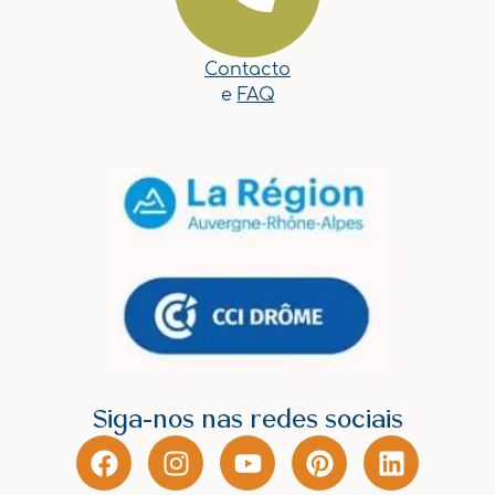
Contacto
e
FAQ
Siga-nos nas redes sociais
F
I
Y
P
L
a
n
o
i
i