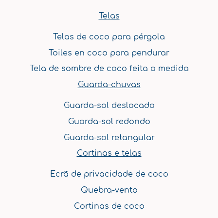
c
s
u
n
n
e
t
t
t
k
Telas
b
a
u
e
e
Telas de coco para pérgola
o
g
b
r
d
o
r
e
e
i
Toiles en coco para pendurar
k
a
s
n
Tela de sombre de coco feita a medida
m
t
Guarda-chuvas
Guarda-sol deslocado
Guarda-sol redondo
Guarda-sol retangular
Cortinas e telas
Ecrã de privacidade de coco
Quebra-vento
Cortinas de coco