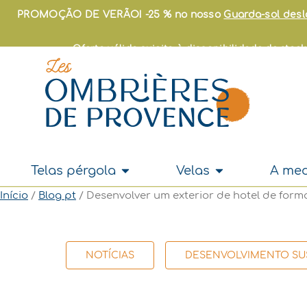
Skip
PROMOÇÃO DE VERÃO! -25 % no nosso
Guarda-sol des
to
content
Oferta válida sujeita à disponibilidade de sto
Open Telas pérgola
Open Velas
Telas pérgola
Velas
A me
Início
/
Blog pt
/ Desenvolver um exterior de hotel de forma
NOTÍCIAS
DESENVOLVIMENTO SU