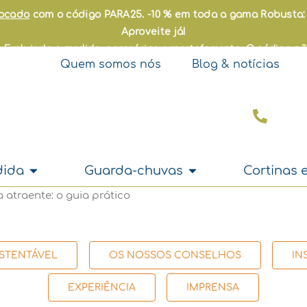
locado
com o código PARA25. -10 % em toda a gama Robusta
Aproveite já!
ck. Excluindo a medida, acessórios e reestofamento. O código n
Quem somos nós
Blog & notícias
Open A medida
Open Guarda-chuva
dida
Guarda-chuvas
Cortinas e
 atraente: o guia prático
STENTÁVEL
OS NOSSOS CONSELHOS
IN
EXPERIÊNCIA
IMPRENSA