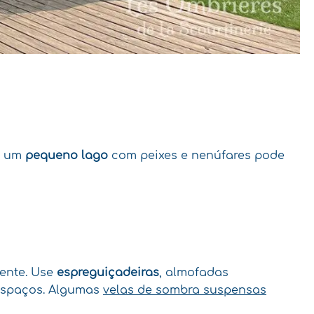
ou um
pequeno lago
com peixes e nenúfares pode
iente. Use
espreguiçadeiras
, almofadas
 espaços. Algumas
velas de sombra suspensas