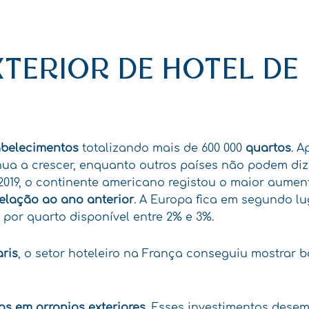
TERIOR DE HOTEL DE
abelecimentos
totalizando mais de 600 000
quartos
. A
inua a crescer, enquanto outros países não podem di
019, o continente americano registou o maior aumento
elação ao ano anterior
. A Europa fica em segundo lu
por quarto disponível entre 2% e 3%.
aris
, o setor hoteleiro na França conseguiu mostrar b
os em arranjos exteriores
. Esses investimentos dese