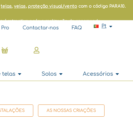
Fr
:
telas
,
velas
,
proteção visual/vento
com o código PARA10.
En
Es
ão é retroativo após a realização da encomenda.
It
Pt
Nl
Pro
Contactar-nos
FAQ
Cart
s
Open Cortinas e telas
Open Solos
Open A
 telas
Solos
Acessórios
STALAÇÕES
AS NOSSAS CRIAÇÕES