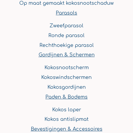
k
a
s
n
Op maat gemaakt kokosnootschaduw
m
t
Parasols
Zweefparasol
Ronde parasol
Rechthoekige parasol
Gordijnen & Schermen
Kokosnootscherm
Kokoswindschermen
Kokosgordijnen
Paden & Bodems
Kokos loper
Kokos antislipmat
Bevestigingen & Accessoires