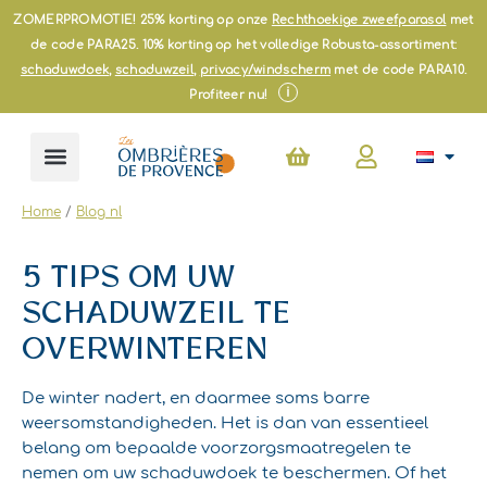
Ga
ZOMERPROMOTIE! 25% korting op onze
Rechthoekige zweefparasol
met
naar
de code PARA25. 10% korting op het volledige Robusta-assortiment:
de
schaduwdoek
,
schaduwzeil
,
privacy/windscherm
met de code PARA10.
inhoud
i
Profiteer nu!
Winkelwagen
Home
/
Blog nl
5 TIPS OM UW
SCHADUWZEIL TE
OVERWINTEREN
De winter nadert, en daarmee soms barre
weersomstandigheden. Het is dan van essentieel
belang om bepaalde voorzorgsmaatregelen te
nemen om uw schaduwdoek te beschermen. Of het