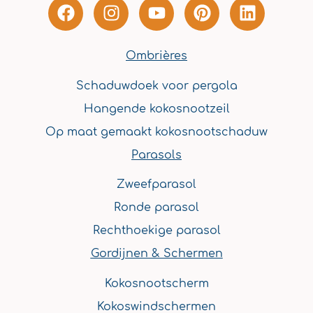
F
I
Y
P
L
a
n
o
i
i
c
s
u
n
n
e
t
t
t
k
Ombrières
b
a
u
e
e
Schaduwdoek voor pergola
o
g
b
r
d
o
r
e
e
i
Hangende kokosnootzeil
k
a
s
n
Op maat gemaakt kokosnootschaduw
m
t
Parasols
Zweefparasol
Ronde parasol
Rechthoekige parasol
Gordijnen & Schermen
Kokosnootscherm
Kokoswindschermen