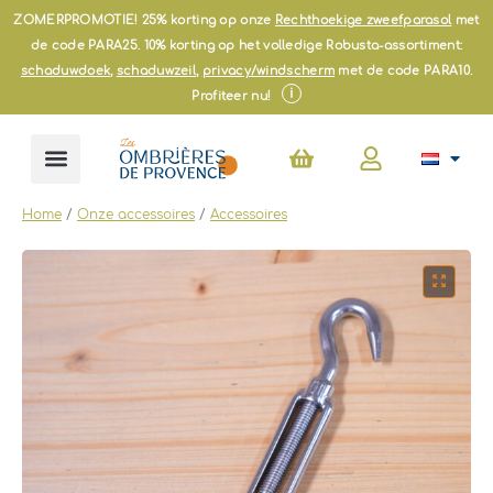
Ga
ZOMERPROMOTIE! 25% korting op onze
Rechthoekige zweefparasol
met
naar
de code PARA25. 10% korting op het volledige Robusta-assortiment:
de
schaduwdoek
,
schaduwzeil
,
privacy/windscherm
met de code PARA10.
inhoud
i
Profiteer nu!
Winkelwagen
Home
/
Onze accessoires
/
Accessoires