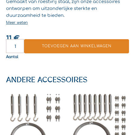
Gemaakt van roestvrij staal, zijn onze accessoires
ontworpen om uitzonderlijke sterkte en
duurzaamheid te bieden.
Meer weten
11
€
HAAK-
TOEVOEGEN AAN WINKELWAGEN
AAN-
HAAK
Aantal
SPANNER
AANTAL
ANDERE ACCESSOIRES