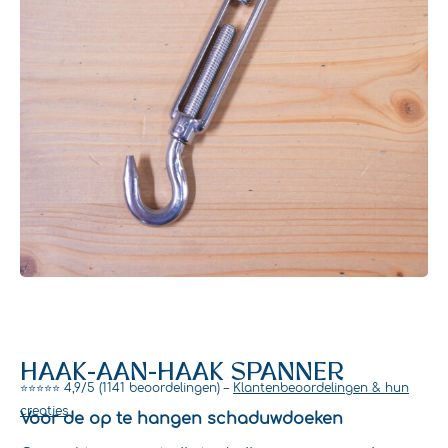
HAAK-AAN-HAAK SPANNER
⭐⭐⭐⭐⭐ 4,9/5 (1141 beoordelingen) –
Klantenbeoordelingen & hun
creaties
Voor de op te hangen schaduwdoeken