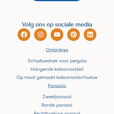
Volg ons op sociale media
F
I
Y
P
L
a
n
o
i
i
c
s
u
n
n
e
t
t
t
k
Ombrières
b
a
u
e
e
Schaduwdoek voor pergola
o
g
b
r
d
o
r
e
e
i
Hangende kokosnootzeil
k
a
s
n
Op maat gemaakt kokosnootschaduw
m
t
Parasols
Zweefparasol
Ronde parasol
Rechthoekige parasol