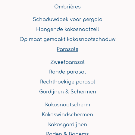
e
t
t
t
k
Ombrières
b
a
u
e
e
Schaduwdoek voor pergola
o
g
b
r
d
o
r
e
e
i
Hangende kokosnootzeil
k
a
s
n
Op maat gemaakt kokosnootschaduw
m
t
Parasols
Zweefparasol
Ronde parasol
Rechthoekige parasol
Gordijnen & Schermen
Kokosnootscherm
Kokoswindschermen
Kokosgordijnen
Paden & Bodems