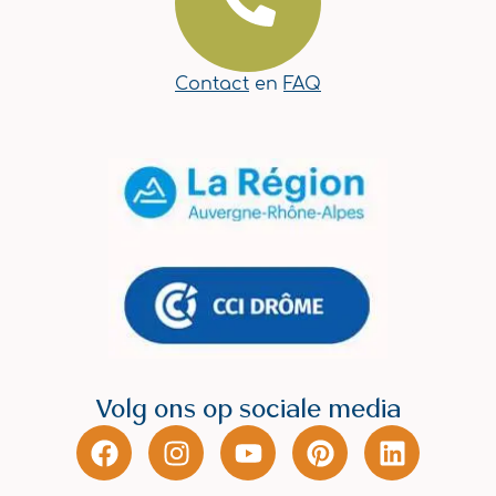
Contact
en
FAQ
Volg ons op sociale media
F
I
Y
P
L
a
n
o
i
i
c
s
u
n
n