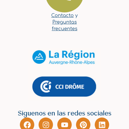
Contacto
y
Preguntas
frecuentes
Síguenos en las redes sociales
F
I
Y
P
L
a
n
o
i
i