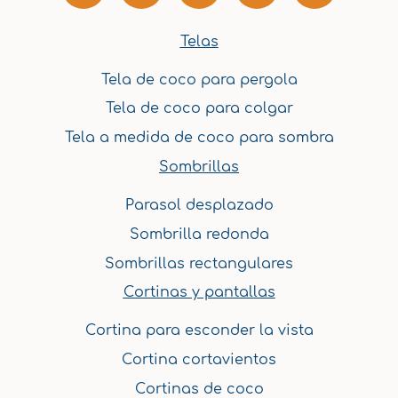
c
s
u
n
n
e
t
t
t
k
Telas
b
a
u
e
e
Tela de coco para pergola
o
g
b
r
d
o
r
e
e
i
Tela de coco para colgar
k
a
s
n
Tela a medida de coco para sombra
m
t
Sombrillas
Parasol desplazado
Sombrilla redonda
Sombrillas rectangulares
Cortinas y pantallas
Cortina para esconder la vista
Cortina cortavientos
Cortinas de coco