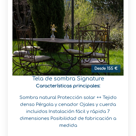
Desde 155 €
Tela de sombra Signature
Características principales:
Sombra natural
Protección solar ++
Tejido
denso
Pérgola y cenador
Ojales y cuerda
incluidos
Instalación fácil y rápida
7
dimensiones
Posibilidad de fabricación a
medida