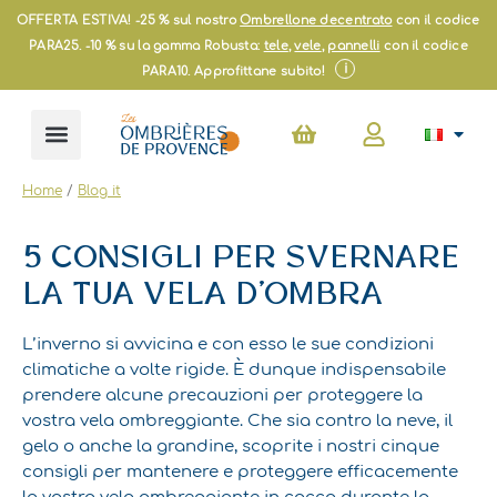
Vai
OFFERTA ESTIVA! -25 % sul nostro
Ombrellone decentrato
con il codice
al
PARA25. -10 % su la gamma Robusta:
tele
,
vele
,
pannelli
con il codice
contenuto
i
PARA10. Approfittane subito!
Carrello
Home
/
Blog it
5 CONSIGLI PER SVERNARE
LA TUA VELA D’OMBRA
L’inverno si avvicina e con esso le sue condizioni
climatiche a volte rigide. È dunque indispensabile
prendere alcune precauzioni per proteggere la
vostra vela ombreggiante. Che sia contro la neve, il
gelo o anche la grandine, scoprite i nostri cinque
consigli per mantenere e proteggere efficacemente
la vostra
vela ombreggiante in cocco
durante la