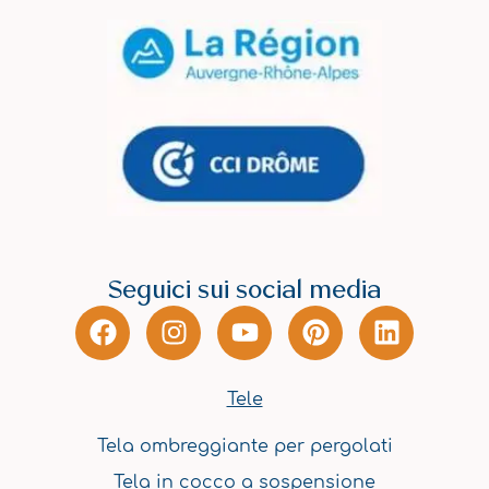
Seguici sui social media
F
I
Y
P
L
a
n
o
i
i
c
s
u
n
n
e
t
t
t
k
Tele
b
a
u
e
e
Tela ombreggiante per pergolati
o
g
b
r
d
o
r
e
e
i
Tela in cocco a sospensione