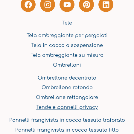
F
I
Y
P
L
a
n
o
i
i
c
s
u
n
n
e
t
t
t
k
Tele
b
a
u
e
e
Tela ombreggiante per pergolati
o
g
b
r
d
o
r
e
e
i
Tela in cocco a sospensione
k
a
s
n
Tela ombreggiante su misura
m
t
Ombrelloni
Ombrellone decentrato
Ombrellone rotondo
Ombrellone rettangolare
Tende e pannelli privacy
Pannelli frangivista in cocco tessuto traforato
Pannelli frangivista in cocco tessuto fitto