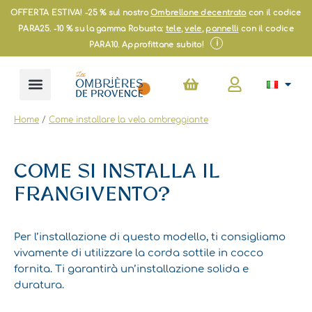
Vai
OFFERTA ESTIVA! -25 % sul nostro
Ombrellone decentrato
con il codice
al
PARA25. -10 % su la gamma Robusta:
tele
,
vele
,
pannelli
con il codice
contenuto
i
PARA10. Approfittane subito!
Carrello
Home
/
Come installare la vela ombreggiante
COME SI INSTALLA IL
FRANGIVENTO?
Per l’installazione di questo modello, ti consigliamo
vivamente di utilizzare la corda sottile in cocco
fornita. Ti garantirà un’installazione solida e
duratura.