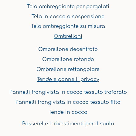
b
a
u
e
e
Tela ombreggiante per pergolati
o
g
b
r
d
o
r
e
e
i
Tela in cocco a sospensione
k
a
s
n
Tela ombreggiante su misura
m
t
Ombrelloni
Ombrellone decentrato
Ombrellone rotondo
Ombrellone rettangolare
Tende e pannelli privacy
Pannelli frangivista in cocco tessuto traforato
Pannelli frangivista in cocco tessuto fitto
Tende in cocco
Passerelle e rivestimenti per il suolo