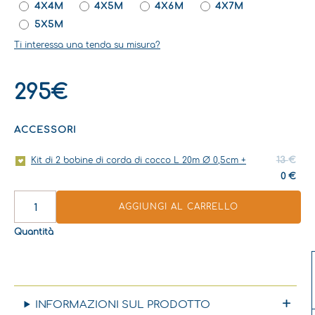
4X4M
4X5M
4X6M
4X7M
COCO
5X5M
CLASSIQUE
QUANTITÀ
Ti interessa una tenda su misura?
295
€
ACCESSORI
Il
Il
13
€
Kit di 2 bobine di corda di cocco L 20m Ø 0,5cm
+
prezzo
prezzo
0
€
originale
attuale
AGGIUNGI AL CARRELLO
era:
è:
13 €.
0 €.
Quantità
INFORMAZIONI SUL PRODOTTO