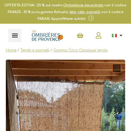
Vai
OFFERTA ESTIVA! -25 % sul nostro
Ombrellone decentrato
con il codice
al
PARA25. -10 % su la gamma Robusta:
tele
,
vele
,
pannelli
con il codice
contenuto
i
PARA10. Approfittane subito!
Carrello
Home
/
Tende e pannelli
/
Gamma Coco Classique tenda