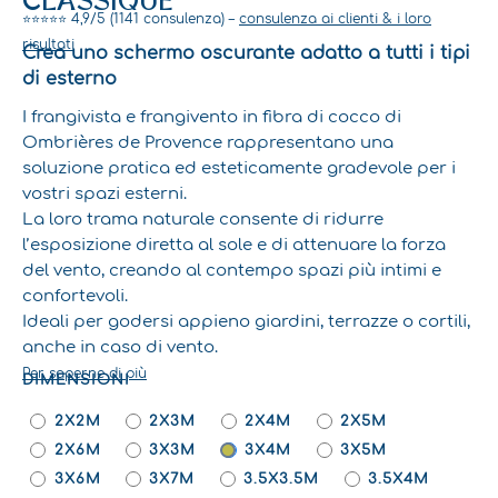
CLASSIQUE
⭐⭐⭐⭐⭐ 4,9/5 (1141 consulenza) –
consulenza ai clienti & i loro
risultati
Crea uno schermo oscurante adatto a tutti i tipi
di esterno
I frangivista e frangivento in fibra di cocco di
Ombrières de Provence rappresentano una
soluzione pratica ed esteticamente gradevole per i
vostri spazi esterni.
La loro trama naturale consente di ridurre
l’esposizione diretta al sole e di attenuare la forza
del vento, creando al contempo spazi più intimi e
confortevoli.
Ideali per godersi appieno giardini, terrazze o cortili,
anche in caso di vento.
Per saperne di più
DIMENSIONI
PANNELLI
PRIVACY
2X2M
2X3M
2X4M
2X5M
E
2X6M
3X3M
3X4M
3X5M
FRANGIVENTO
3X6M
3X7M
3.5X3.5M
3.5X4M
-