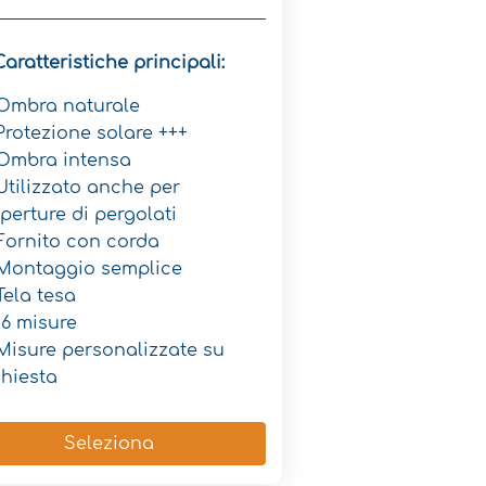
Caratteristiche principali:
Ombra naturale
Protezione solare +++
Ombra intensa
Utilizzato anche per
perture di pergolati
Fornito con corda
Montaggio semplice
Tela tesa
16 misure
Misure personalizzate su
chiesta
Seleziona