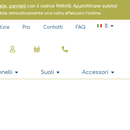
Fr
ele
,
pannelli
con il codice PARA10. Approfittane subito!
En
bile retroattivamente una volta effetuato l’ordine.
Es
Pt
It
Nl
izie
Pro
Contatti
FAQ
Carrello
Apri Tende e pannelli
Apri Suoli
Apri Acc
nelli
Suoli
Accessori