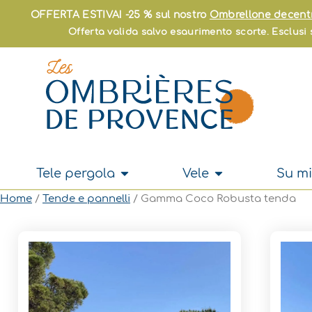
Vai
OFFERTA ESTIVA! -25 % sul nostro
Ombrellone decent
al
Offerta valida salvo esaurimento scorte. Esclusi s
contenuto
Apri Tele pergola
Apri Vele
Tele pergola
Vele
Su mi
Home
/
Tende e pannelli
/ Gamma Coco Robusta tenda