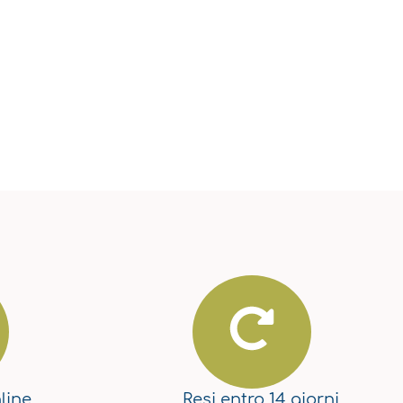
line
Resi
entro 14 giorni