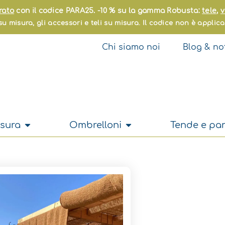
rato
con il codice PARA25. -10 % su la gamma Robusta:
tele
,
v
u misura, gli accessori e teli su misura. Il codice non è applica
Chi siamo noi
Blog & not
Apri Su misura
Apri Ombrelloni
sura
Ombrelloni
Tende e pan