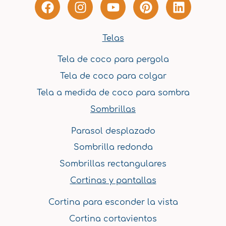
F
I
Y
P
L
a
n
o
i
i
c
s
u
n
n
e
t
t
t
k
Telas
b
a
u
e
e
Tela de coco para pergola
o
g
b
r
d
o
r
e
e
i
Tela de coco para colgar
k
a
s
n
Tela a medida de coco para sombra
m
t
Sombrillas
Parasol desplazado
Sombrilla redonda
Sombrillas rectangulares
Cortinas y pantallas
Cortina para esconder la vista
Cortina cortavientos