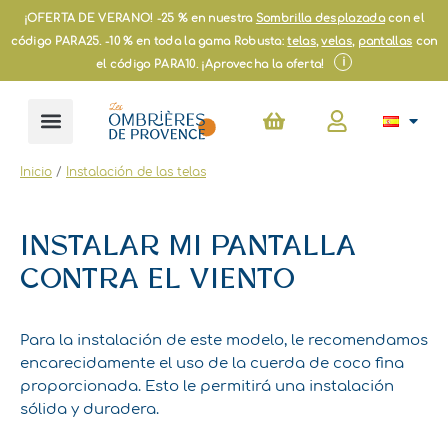
Ir
¡OFERTA DE VERANO! -25 % en nuestra
Sombrilla desplazada
con el
al
código PARA25. -10 % en toda la gama Robusta:
telas
,
velas
,
pantallas
con
contenido
i
el código PARA10. ¡Aprovecha la oferta!
Carrito
Inicio
/
Instalación de las telas
INSTALAR MI PANTALLA
CONTRA EL VIENTO
Para la instalación de este modelo, le recomendamos
encarecidamente el uso de la cuerda de coco fina
proporcionada. Esto le permitirá una instalación
sólida y duradera.