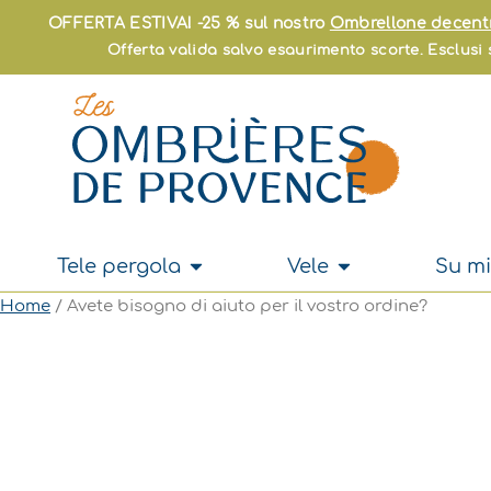
Vai
OFFERTA ESTIVA! -25 % sul nostro
Ombrellone decent
al
Offerta valida salvo esaurimento scorte. Esclusi s
contenuto
Apri Tele pergola
Apri Vele
Tele pergola
Vele
Su mi
Home
/ Avete bisogno di aiuto per il vostro ordine?