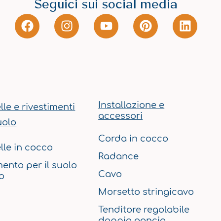
Seguici sui social media
F
I
Y
P
L
a
n
o
i
i
c
s
u
n
n
e
t
t
t
k
b
a
u
e
e
o
g
b
r
d
o
r
e
e
i
k
a
s
n
Installazione e
lle e rivestimenti
m
t
accessori
uolo
Corda in cocco
lle in cocco
Radance
mento per il suolo
Cavo
o
Morsetto stringicavo
Tenditore regolabile
doppio gancio