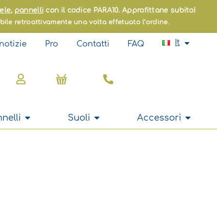
Fr
ele
,
pannelli
con il codice PARA10. Approfittane subito!
En
bile retroattivamente una volta effetuato l’ordine.
Es
Pt
It
notizie
Pro
Contatti
FAQ
Nl
Carrello
Apri Tende e pannelli
Apri Suoli
Apri Acc
nelli
Suoli
Accessori