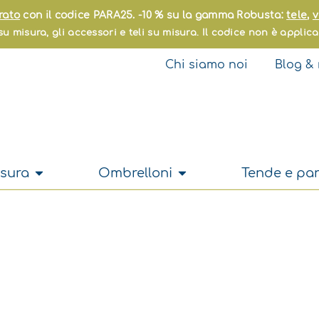
rato
con il codice PARA25. -10 % su la gamma Robusta:
tele
,
v
u misura, gli accessori e teli su misura. Il codice non è applica
Chi siamo noi
Blog & 
Apri Su misura
Apri Ombrelloni
sura
Ombrelloni
Tende e pan