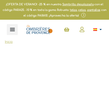
Ir
¡OFERTA DE VERANO! -25 % en nuestra
Sombrilla desplazada
con el
al
código PARA25. -10 % en toda la gama Robusta:
telas
,
velas
,
pantallas
con
contenido
i
el código PARA10. ¡Aprovecha la oferta!
Carrito
Inicio