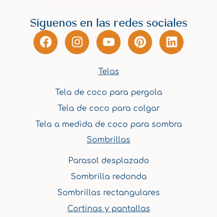
Síguenos en las redes sociales
F
I
Y
P
L
a
n
o
i
i
c
s
u
n
n
e
t
t
t
k
Telas
b
a
u
e
e
Tela de coco para pergola
o
g
b
r
d
o
r
e
e
i
Tela de coco para colgar
k
a
s
n
Tela a medida de coco para sombra
m
t
Sombrillas
Parasol desplazado
Sombrilla redonda
Sombrillas rectangulares
Cortinas y pantallas