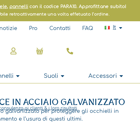
Fr
ele
,
pannelli
con il codice PARA10. Approfittane subito!
En
bile retroattivamente una volta effetuato l’ordine.
Es
Pt
It
notizie
Pro
Contatti
FAQ
Nl
Carrello
Apri Tende e pannelli
Apri Suoli
Apri Acc
nelli
Suoli
Accessori
NCE IN ACCIAIO GALVANIZZATO
consulenza ai clienti & i loro risultati
io galvanizzato per proteggere gli occhielli in
mento e l’usura di questi ultimi.