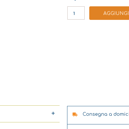
SET
DI
AGGIUNGI
3
RADANCE
IN
ACCIAIO
GALVANIZZATO
QUANTITÀ
Consegna a domicili