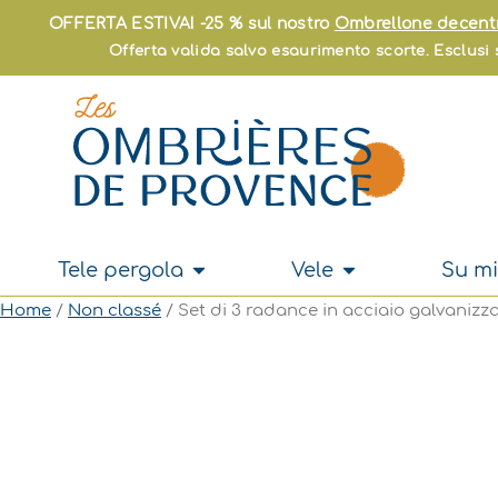
Vai
OFFERTA ESTIVA! -25 % sul nostro
Ombrellone decent
al
Offerta valida salvo esaurimento scorte. Esclusi s
contenuto
Apri Tele pergola
Apri Vele
Tele pergola
Vele
Su mi
Home
/
Non classé
/ Set di 3 radance in acciaio galvanizz