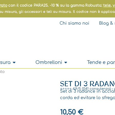
rato
con il codice PARA25. -10 % su la gamma Robusta:
tele
,
v
u misura, gli accessori e teli su misura. Il codice non è applica
Chi siamo noi
Blog & 
Apri Su misura
Apri Ombrelloni
sura
Ombrelloni
Tende e pan
ato
SET DI 3 RADA
⭐⭐⭐⭐⭐ 4,9/5 (1141 consulenza) –
Set di 3 radance in accia
corda ed evitare lo sfrega
10,50
€