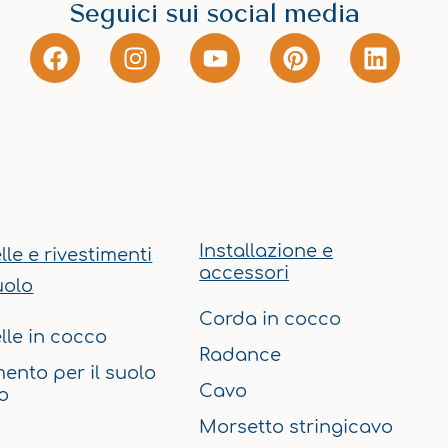
Seguici sui social media
F
I
Y
P
L
a
n
o
i
i
c
s
u
n
n
e
t
t
t
k
b
a
u
e
e
o
g
b
r
d
o
r
e
e
i
k
a
s
n
m
t
Installazione e
lle e rivestimenti
accessori
uolo
Corda in cocco
lle in cocco
Radance
mento per il suolo
Cavo
o
Morsetto stringicavo