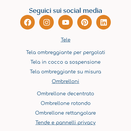
Seguici sui social media
F
I
Y
P
L
a
n
o
i
i
c
s
u
n
n
e
t
t
t
k
Tele
b
a
u
e
e
Tela ombreggiante per pergolati
o
g
b
r
d
o
r
e
e
i
Tela in cocco a sospensione
k
a
s
n
Tela ombreggiante su misura
m
t
Ombrelloni
Ombrellone decentrato
Ombrellone rotondo
Ombrellone rettangolare
Tende e pannelli privacy