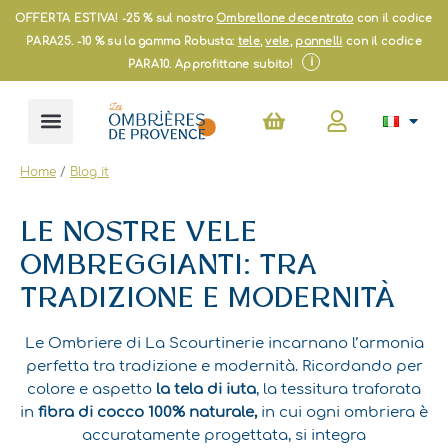
Vai
OFFERTA ESTIVA! -25 % sul nostro
Ombrellone decentrato
con il codice
al
PARA25. -10 % su la gamma Robusta:
tele
,
vele
,
pannelli
con il codice
contenuto
i
PARA10. Approfittane subito!
Carrello
Home
/
Blog it
LE NOSTRE VELE
OMBREGGIANTI: TRA
TRADIZIONE E MODERNITÀ
Le Ombriere di La Scourtinerie incarnano l’armonia
perfetta tra tradizione e modernità. Ricordando per
colore e aspetto
la tela di iuta
, la tessitura traforata
in
fibra di cocco 100% naturale,
in cui ogni ombriera è
accuratamente progettata, si integra