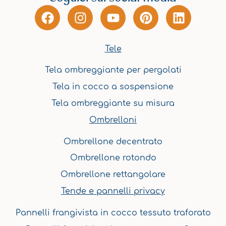
F
I
Y
P
L
a
n
o
i
i
c
s
u
n
n
e
t
t
t
k
Tele
b
a
u
e
e
Tela ombreggiante per pergolati
o
g
b
r
d
o
r
e
e
i
Tela in cocco a sospensione
k
a
s
n
Tela ombreggiante su misura
m
t
Ombrelloni
Ombrellone decentrato
Ombrellone rotondo
Ombrellone rettangolare
Tende e pannelli privacy
Pannelli frangivista in cocco tessuto traforato