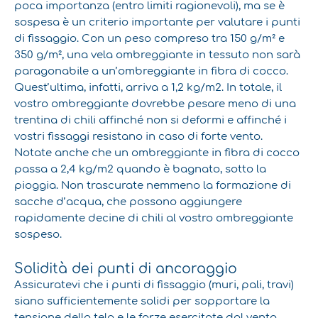
poca importanza (entro limiti ragionevoli), ma se è
sospesa è un criterio importante per valutare i punti
di fissaggio. Con un peso compreso tra 150 g/m² e
350 g/m², una vela ombreggiante in tessuto non sarà
paragonabile a un’ombreggiante in fibra di cocco.
Quest’ultima, infatti, arriva a 1,2 kg/m2. In totale, il
vostro ombreggiante dovrebbe pesare meno di una
trentina di chili affinché non si deformi e affinché i
vostri fissaggi resistano in caso di forte vento.
Notate anche che un ombreggiante in fibra di cocco
passa a 2,4 kg/m2 quando è bagnato, sotto la
pioggia. Non trascurate nemmeno la formazione di
sacche d’acqua, che possono aggiungere
rapidamente decine di chili al vostro ombreggiante
sospeso.
Solidità dei punti di ancoraggio
Assicuratevi che i punti di fissaggio (muri, pali, travi)
siano sufficientemente solidi per sopportare la
tensione della tela e le forze esercitate dal vento.