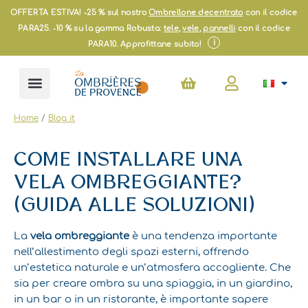
Vai
OFFERTA ESTIVA! -25 % sul nostro
Ombrellone decentrato
con il codice
al
PARA25. -10 % su la gamma Robusta:
tele
,
vele
,
pannelli
con il codice
contenuto
i
PARA10. Approfittane subito!
Carrello
Home
/
Blog it
COME INSTALLARE UNA
VELA OMBREGGIANTE?
(GUIDA ALLE SOLUZIONI)
La
vela ombreggiante
è una tendenza importante
nell’allestimento degli spazi esterni, offrendo
un’estetica naturale e un’atmosfera accogliente. Che
sia per creare ombra su una spiaggia, in un giardino,
in un bar o in un ristorante, è importante sapere