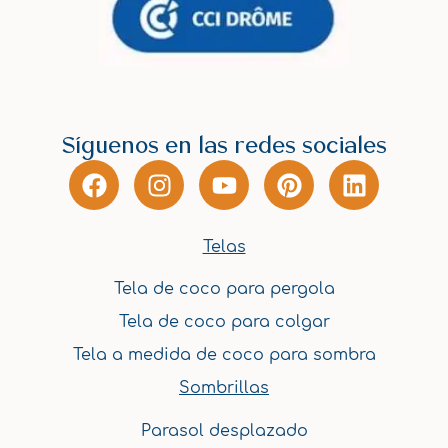
Síguenos en las redes sociales
F
I
Y
P
L
a
n
o
i
i
c
s
u
n
n
e
t
t
t
k
Telas
b
a
u
e
e
Tela de coco para pergola
o
g
b
r
d
o
r
e
e
i
Tela de coco para colgar
k
a
s
n
Tela a medida de coco para sombra
m
t
Sombrillas
Parasol desplazado