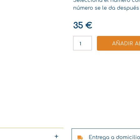
Selecciona el número cor
número se le da después 
35
€
LOTE
DE
AÑADIR A
10
DÉDALES
DE
ALAMBRE
CANTIDAD
Entrega a domicilio