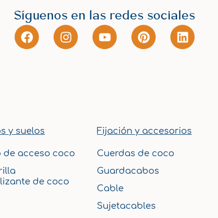
Síguenos en las redes sociales
F
I
Y
P
L
a
n
o
i
i
c
s
u
n
n
e
t
t
t
k
b
a
u
e
e
o
g
b
r
d
o
r
e
e
i
k
a
s
n
m
t
s y suelos
Fijación y accesorios
 de acceso coco
Cuerdas de coco
illa
Guardacabos
lizante de coco
Cable
Sujetacables