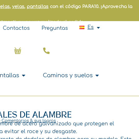
Fr
telas
,
velas
,
pantallas
con el código PARA10. ¡Aprovecha la
En
It
etroactivo una vez realizado el pedido.
Pt
Es
Contactos
Preguntas
Nl
Carrito
Abrir Cortinas y pantallas
Abrir Caminos y 
ntallas
Caminos y suelos
 accesorios
DALES DE ALAMBRE
–
Comentarios & sus logros
ambre de acero galvanizado que protegen el
a evitar el roce y su desgaste.