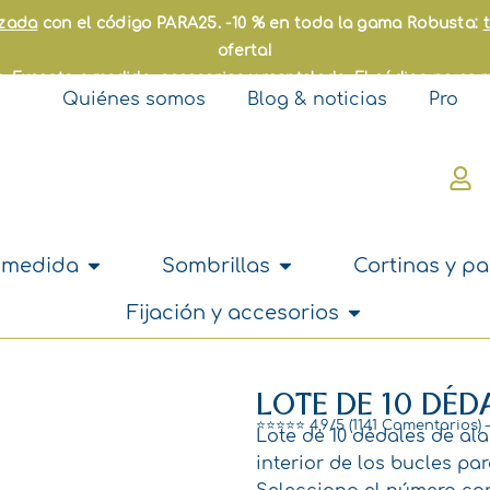
azada
con el código PARA25. -10 % en toda la gama Robusta:
oferta!
. Excepto a medida, accesorios y reentelado. El código no es r
Quiénes somos
Blog & noticias
Pro
s
Abrir A medida
Abrir Sombrillas
 medida
Sombrillas
Cortinas y pa
Abrir Fijación y
Fijación y accesorios
LOTE DE 10 DÉ
⭐⭐⭐⭐⭐ 4,9/5 (1141 Comentarios) 
Lote de 10 dédales de al
interior de los bucles par