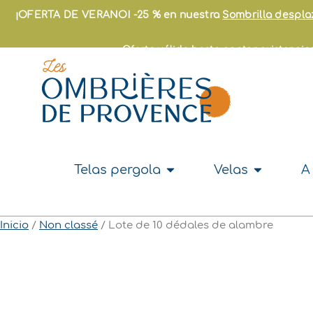
Ir
¡OFERTA DE VERANO! -25 % en nuestra
Sombrilla despl
al
contenido
Oferta válida hasta agotar existencias
Abrir Telas pergola
Abrir Vela
Telas pergola
Velas
A
Inicio
/
Non classé
/ Lote de 10 dédales de alambre