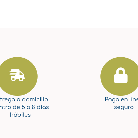
trega a domicilio
Pago
en lín
ntro de 5 a 8 días
seguro
hábiles